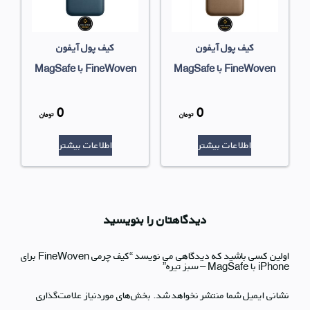
کیف پول آیفون
کیف پول آیفون
FineWoven با MagSafe
FineWoven با MagSafe
– خاکی روشن
– آبی اقیانوسی
0
0
قیمت
قیمت
تومان
تومان
قیمت
قیمت
اصلی
اصلی
اطلاعات بیشتر
اطلاعات بیشتر
فعلی
فعلی
بود.
بود.
0 تومان
0 تومان
است.
است.
دیدگاهتان را بنویسید
اولین کسی باشید که دیدگاهی می نویسد “کیف چرمی FineWoven برای
iPhone با MagSafe – سبز تیره”
نشانی ایمیل شما منتشر نخواهد شد.
بخش‌های موردنیاز علامت‌گذاری