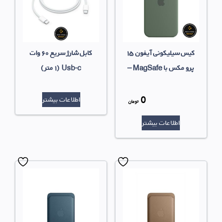
کیس سیلیکونی آیفون ۱۵
کابل شارژ سریع ۶۰ وات
پرو مکس با MagSafe –
Usb-c (۱ متر)
سرو (سبز سرو)
0
اطلاعات بیشتر
قیمت
تومان
قیمت
اصلی
اطلاعات بیشتر
فعلی
بود.
0 تومان
است.