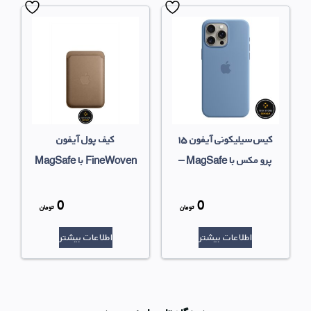
کیس سیلیکونی آیفون ۱۵
کیف پول آیفون
پرو مکس با MagSafe –
FineWoven با MagSafe
آبی زمستانی
– خاکی روشن
0
0
قیمت
قیمت
تومان
تومان
قیمت
قیمت
اصلی
اصلی
اطلاعات بیشتر
اطلاعات بیشتر
فعلی
فعلی
بود.
بود.
0 تومان
0 تومان
است.
است.