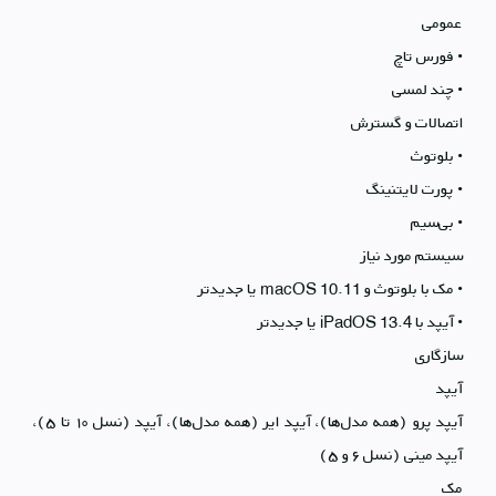
عمومی
• فورس تاچ
• چند لمسی
اتصالات و گسترش
• بلوتوث
• پورت لایتنینگ
• بی‌سیم
سیستم مورد نیاز
• مک با بلوتوث و macOS 10.11 یا جدیدتر
• آیپد با iPadOS 13.4 یا جدیدتر
سازگاری
آیپد
آیپد پرو (همه مدل‌ها)، آیپد ایر (همه مدل‌ها)، آیپد (نسل ۱۰ تا ۵)،
آیپد مینی (نسل ۶ و ۵)
مک