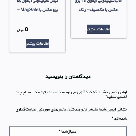
قاب سیلیکونی آیفون 15 پرو
کیس سیلیکونی آیفون ۱۵
مکس با مگ‌سیف – رنگ
پرو مکس با MagSafe –
صورتی هلویی
آبی زمستانی
0
اطلاعات بیشتر
قیمت
تومان
قیمت
اصلی
اطلاعات بیشتر
فعلی
بود.
0 تومان
است.
دیدگاهتان را بنویسید
اولین کسی باشید که دیدگاهی می نویسد “مجیک ترک‌پد – سطح چند
لمسی سفید”
نشانی ایمیل شما منتشر نخواهد شد.
بخش‌های موردنیاز علامت‌گذاری
شده‌اند
*
امتیاز شما
*