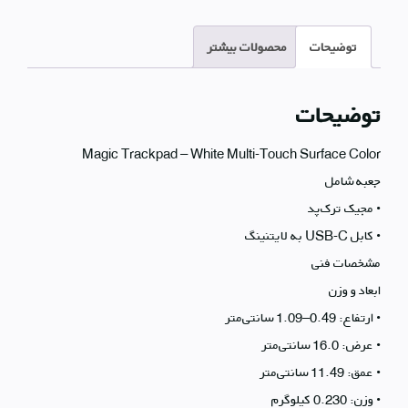
توضیحات
محصولات بیشتر
توضیحات
جعبه شامل
• مجیک ترک‌پد
• کابل USB-C به لایتنینگ
مشخصات فنی
ابعاد و وزن
• ارتفاع: 0.49–1.09 سانتی‌متر
• عرض: 16.0 سانتی‌متر
• عمق: 11.49 سانتی‌متر
• وزن: 0.230 کیلوگرم