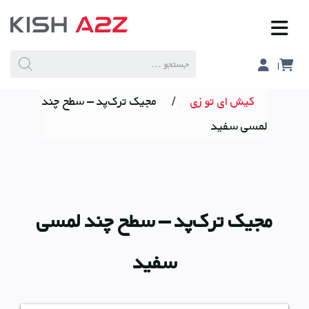
Products
search
کیش ای تو زی
/
مجیک ترک‌پد – سطح چند
لمسی سفید
مجیک ترک‌پد – سطح چند لمسی
سفید