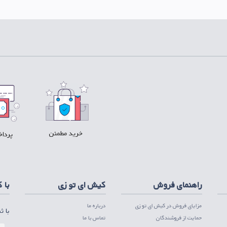
ل پلی
دریافت PWA ios
خرید مطمئن
پرداخ
ل پلی
دریافت PWA ios
راهنمای فروش
کیش ای تو زی
با 
مزایای فروش در کیش ای تو زی
درباره ما
با ث
حمایت از فروشندگان
تماس با ما