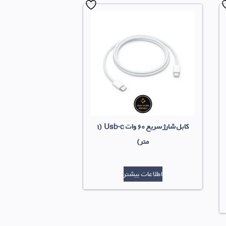
کابل شارژ سریع ۶۰ وات Usb-c (۱
متر)
اطلاعات بیشتر
ت
ت
ی
ومان
.