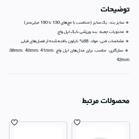
توضیحات
🔹 سایز بند: یک سایز (متناسب با مچ‌های 130 تا 190 میلی‌متر)
🔹 محتویات جعبه: بند ورزشی نایک اپل واچ
🔹 مشخصات فنی: مواد: 68% نایلون بافته شده از فصل‌های قبلی
🔹 سازگاری: مناسب برای مدل‌های اپل واچ 38mm، 40mm، 41mm،
42mm
محصولات مرتبط