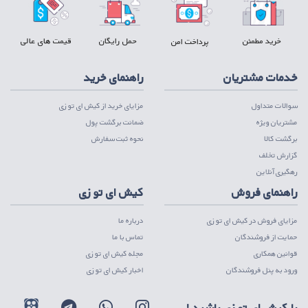
خرید مطمئن
حمل رایگان
قیمت های عالی
پرداخت امن
خدمات مشتریان
راهنمای خرید
سوالات متداول
مزایای خرید از کیش ای تو زی
مشتریان ویژه
ضمانت برگشت پول
برگشت کالا
نحوه ثبت سفارش
گزارش تخلف
رهگیری آنلاین
راهنمای فروش
کیش ای تو زی
مزایای فروش در کیش ای تو زی
درباره ما
حمایت از فروشندگان
تماس با ما
قوانین همکاری
مجله کیش ای تو زی
ورود به پنل فروشندگان
اخبار کیش ای تو زی
با کیش ای تو زی باشید !