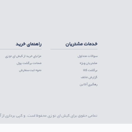
اپلیکیشن تامین کننده
دریافت از مایکت
دریافت از کافه بازار
دریافت از گوگ
خدمات مشتریان
راهنمای خرید
سوالات متداول
مزایای خرید از کیش ای تو زی
مشتریان ویژه
ضمانت برگشت پول
برگشت کالا
نحوه ثبت سفارش
گزارش تخلف
رهگیری آنلاین
تمامی حقوق برای
کیش ای تو زی
محفوظ است. و کپی برداری از آ