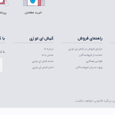
خرید مطمئن
پرداخ
ل پلی
دریافت PWA ios
راهنمای فروش
کیش ای تو زی
با 
مزایای فروش در کیش ای تو زی
درباره ما
با ث
حمایت از فروشندگان
تماس با ما
قوانین همکاری
مجله کیش ای تو زی
ورود به پنل فروشندگان
اخبار کیش ای تو زی
ن پیگرد قانونی خواهد داشت.