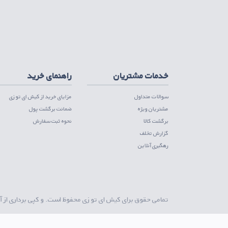
اپلیکیشن تامین کننده
دریافت از مایکت
دریافت از کافه بازار
دریافت از گوگ
خدمات مشتریان
راهنمای خرید
سوالات متداول
مزایای خرید از کیش ای تو زی
مشتریان ویژه
ضمانت برگشت پول
برگشت کالا
نحوه ثبت سفارش
گزارش تخلف
رهگیری آنلاین
تمامی حقوق برای
کیش ای تو زی
محفوظ است. و کپی برداری از آ