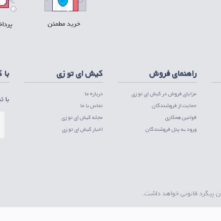
خرید مطمئن
پرداخ
ل پلی
دریافت PWA ios
راهنمای فروش
کیش ای تو زی
با 
مزایای فروش در کیش ای تو زی
درباره ما
با ث
حمایت از فروشندگان
تماس با ما
قوانین همکاری
مجله کیش ای تو زی
ورود به پنل فروشندگان
اخبار کیش ای تو زی
ن پیگرد قانونی خواهد داشت.