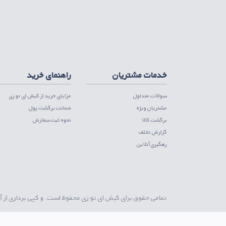
اپلیکیشن تامین کننده
دریافت از مایکت
دریافت از کافه بازار
دریافت از گوگ
خدمات مشتریان
راهنمای خرید
سوالات متداول
مزایای خرید از کیش ای تو زی
مشتریان ویژه
ضمانت برگشت پول
برگشت کالا
نحوه ثبت سفارش
گزارش تخلف
رهگیری آنلاین
تمامی حقوق برای
کیش ای تو زی
محفوظ است. و کپی برداری از آ