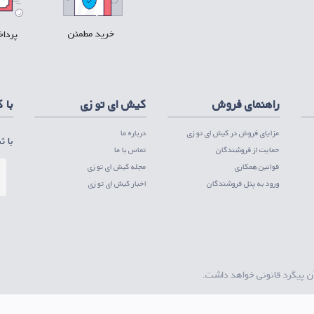
خرید مطمئن
پرداخ
ل پلی
دریافت PWA ios
راهنمای فروش
کیش ای تو زی
با 
مزایای فروش در کیش ای تو زی
درباره ما
با ث
حمایت از فروشندگان
تماس با ما
قوانین همکاری
مجله کیش ای تو زی
ورود به پنل فروشندگان
اخبار کیش ای تو زی
ن پیگرد قانونی خواهد داشت.