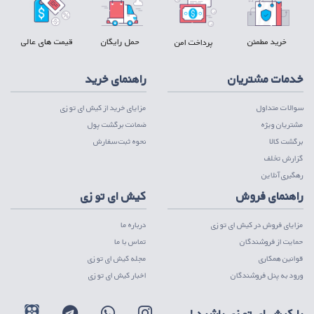
خرید مطمئن
حمل رایگان
قیمت های عالی
پرداخت امن
خدمات مشتریان
راهنمای خرید
سوالات متداول
مزایای خرید از کیش ای تو زی
مشتریان ویژه
ضمانت برگشت پول
برگشت کالا
نحوه ثبت سفارش
گزارش تخلف
رهگیری آنلاین
راهنمای فروش
کیش ای تو زی
مزایای فروش در کیش ای تو زی
درباره ما
حمایت از فروشندگان
تماس با ما
قوانین همکاری
مجله کیش ای تو زی
ورود به پنل فروشندگان
اخبار کیش ای تو زی
با کیش ای تو زی باشید !