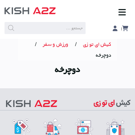
Products
search
کیش ای تو زی
/
ورزش و سفر
/
دوچرخه
دوچرخه