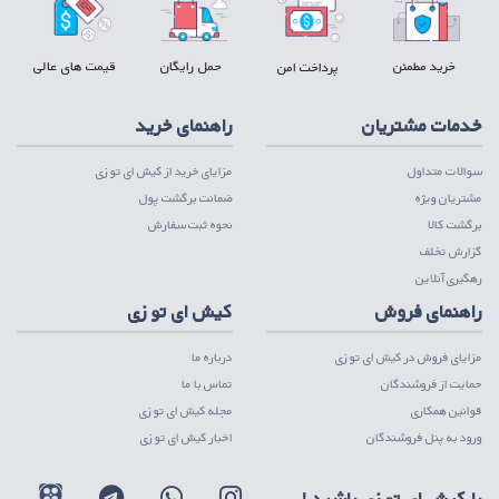
خرید مطمئن
حمل رایگان
قیمت های عالی
پرداخت امن
خدمات مشتریان
راهنمای خرید
سوالات متداول
مزایای خرید از کیش ای تو زی
مشتریان ویژه
ضمانت برگشت پول
برگشت کالا
نحوه ثبت سفارش
گزارش تخلف
رهگیری آنلاین
راهنمای فروش
کیش ای تو زی
مزایای فروش در کیش ای تو زی
درباره ما
حمایت از فروشندگان
تماس با ما
قوانین همکاری
مجله کیش ای تو زی
ورود به پنل فروشندگان
اخبار کیش ای تو زی
با کیش ای تو زی باشید !