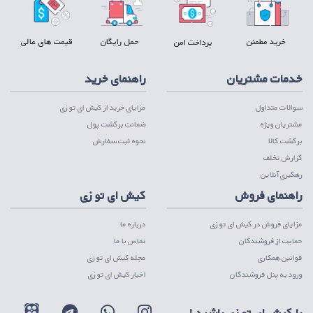
خرید مطمئن
حمل رایگان
قیمت های عالی
پرداخت امن
خدمات مشتریان
راهنمای خرید
سوالات متداول
مزایای خرید از کیش ای تو زی
مشتریان ویژه
ضمانت برگشت پول
برگشت کالا
نحوه ثبت سفارش
گزارش تخلف
رهگیری آنلاین
راهنمای فروش
کیش ای تو زی
مزایای فروش در کیش ای تو زی
درباره ما
حمایت از فروشندگان
تماس با ما
قوانین همکاری
مجله کیش ای تو زی
ورود به پنل فروشندگان
اخبار کیش ای تو زی
با کیش ای تو زی باشید !