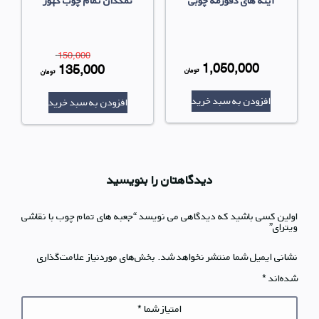
آینه های دفورمه چوبی
نمکدان تمام چوب کهور
150,000
1,050,000
135,000
قیمت
قیمت
تومان
تومان
قیمت
قیمت
اصلی
اصلی
افزودن به سبد خرید
فعلی
افزودن به سبد خرید
فعلی
بود.
50,000
1,050,000 تومان
35,000
بود.
است.
است.
دیدگاهتان را بنویسید
اولین کسی باشید که دیدگاهی می نویسد “جعبه های تمام چوب با نقاشی
ویترای”
نشانی ایمیل شما منتشر نخواهد شد.
بخش‌های موردنیاز علامت‌گذاری
شده‌اند
*
امتیاز شما
*