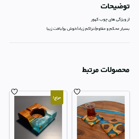
توضیحات
از ویژگی های چوب کهور
بسیار محکم و مقاوم/تراکم زیاد/خوش بو/بافت زیبا
محصولات مرتبط
حراج!