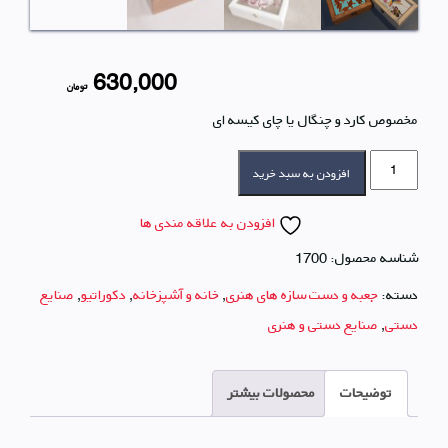
قیمت
قیمت
630,000
تومان
مخصوص کارد و چنگال یا چای کیسه ای
اصلی
فعلی
جعبه
بود.
های
افزودن به سبد خرید
تمام
چوب
است.
با
افزودن به علاقه مندی ها
نقاشی
ویترای
شناسه محصول:
1700
عدد
دسته:
جعبه و دست سازه های هنری
,
خانه و آشپزخانه
,
دکوراتیو
,
صنایع
دستی
,
صنایع دستی و هنری
توضیحات
محصولات بیشتر