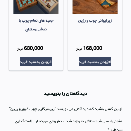
زیرلیوانی چوب و رزین
جعبه های تمام چوب با
نقاشی ویترای
630,000
168,000
قیمت
قیمت
تومان
تومان
قیمت
قیمت
اصلی
اصلی
افزودن به سبد خرید
افزودن به سبد خرید
فعلی
فعلی
بود.
بود.
168,000 تومان
30,000
است.
است.
دیدگاهتان را بنویسید
اولین کسی باشید که دیدگاهی می نویسد “زیرسیگاری چوب کهور و رزین”
نشانی ایمیل شما منتشر نخواهد شد.
بخش‌های موردنیاز علامت‌گذاری
شده‌اند
*