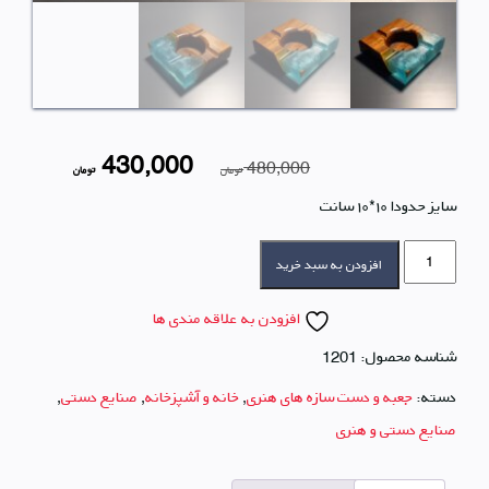
قیمت
قیمت
430,000
480,000
تومان
تومان
سایز حدودا ۱۰*۱۰ سانت
اصلی
فعلی
زیرسیگاری
480,000 تومان
چوب
افزودن به سبد خرید
کهور
و
بود.
است.
رزین
افزودن به علاقه مندی ها
عدد
شناسه محصول:
1201
دسته:
جعبه و دست سازه های هنری
,
خانه و آشپزخانه
,
صنایع دستی
,
صنایع دستی و هنری