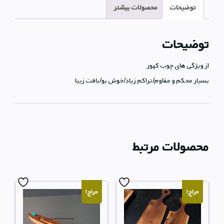
توضیحات
محصولات بیشتر
توضیحات
از ویژگی های چوب کهور
بسیار محکم و مقاوم/تراکم زیاد/خوش بو/بافت زیبا
محصولات مرتبط
حراج!
حراج!