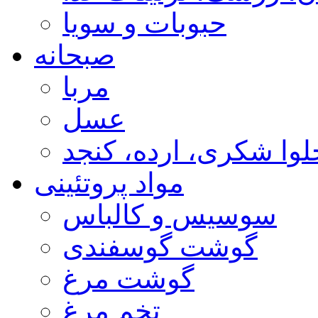
حبوبات و سویا
صبحانه
مربا
عسل
لوا شکری، ارده، کنجد
مواد پروتئینی
سوسیس و کالباس
گوشت گوسفندی
گوشت مرغ
تخم مرغ