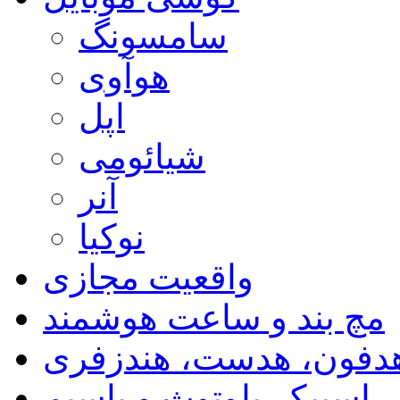
سامسونگ
هوآوی
اپل
شیائومی
آنر
نوکیا
واقعیت مجازی
مچ بند و ساعت هوشمند
دفون، هدست، هندزفری
اسپیکر بلوتوث و باسیم