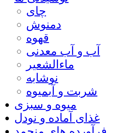
چای
دمنوش
قهوه
آب و آب معدنی
ماءالشعیر
نوشابه
شربت و آبمیوه
میوه و سبزی
غذای آماده و نودل
فرآورده های منجمد