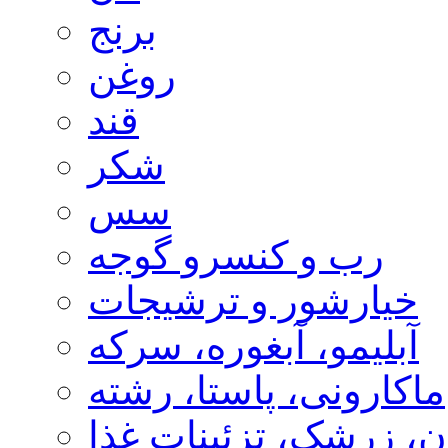
برنج
روغن
قند
شکر
سس
رب و کنسرو گوجه
خیارشور و ترشیجات
آبلیمو، آبغوره، سرکه
ماکارونی، پاستا، رشته
، زرشک، تزئینات غذا