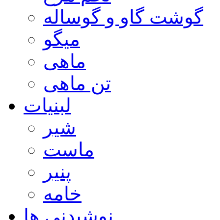
گوشت گاو و گوساله
میگو
ماهی
تن ماهی
لبنیات
شیر
ماست
پنیر
خامه
نوشیدنی ها