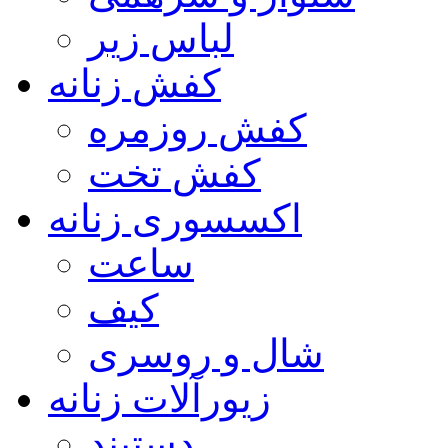
لباس زیر
کفش زنانه
کفش روزمره
کفش تخت
اکسسوری زنانه
ساعت
کیف
شال و روسری
زیورآلات زنانه
دستبند