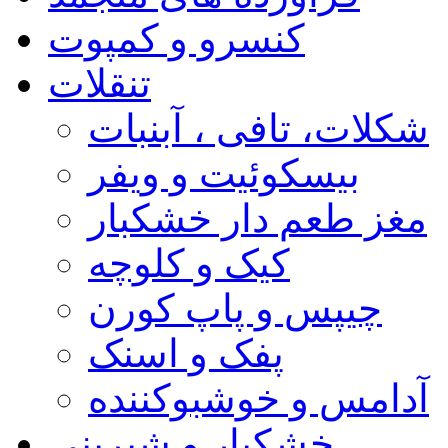
کنسرو و کمپوت
تنقلات
شکلات، تافی ، آبنبات
بیسکوئیت و ویفر
مغز طعم دار خشکبار
کیک و کلوچه
چیپس و پاپ کورن
پفک و اسنک
آدامس و خوشبوکننده
خشکبار و شیرینی